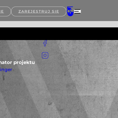
IE
ZAREJESTRUJ SIĘ
ator projektu
ringer