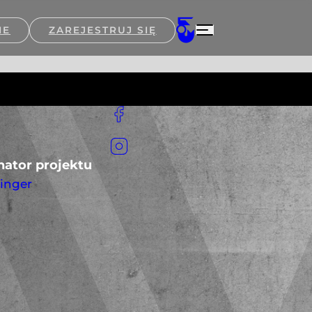
IE
ZAREJESTRUJ SIĘ
ator projektu
ringer