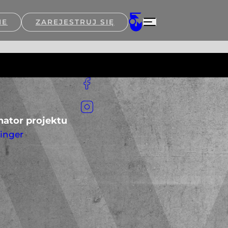
IE
ZAREJESTRUJ SIĘ
ator projektu
ringer