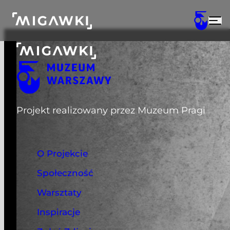
Przejdź do treści
Menu zostało zamknięte
Projekt realizowany przez Muzeum Pragi
O Projekcie
Społeczność
Warsztaty
Inspiracje